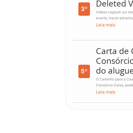
Deleted 
3º
Videos capture our mo
events, travel adventur
Leia mais
Carta de 
Consórcio
do alugue
5º
O Caminho para a Casa
Consórcio Caixa, pode 
Leia mais