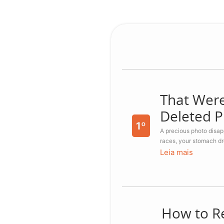
That Were
Deleted 
1º
A precious photo disap
races, your stomach dro
Leia mais
How to R