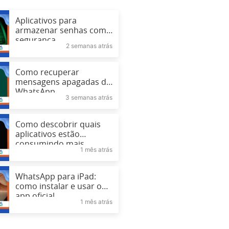
Aplicativos para
armazenar senhas com
segurança
2 semanas atrás
Como recuperar
mensagens apagadas do
WhatsApp
3 semanas atrás
Como descobrir quais
aplicativos estão
consumindo mais
1 mês atrás
bateria
WhatsApp para iPad:
como instalar e usar o
app oficial
1 mês atrás