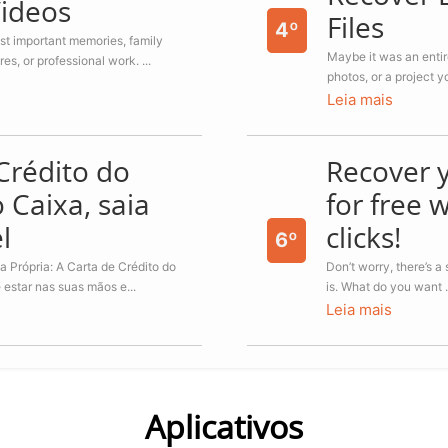
Videos
Files
4º
st important memories, family
Maybe it was an entir
es, or professional work. ...
photos, or a project y
Leia mais
Crédito do
Recover 
 Caixa, saia
for free w
l
clicks!
6º
 Própria: A Carta de Crédito do
Don’t worry, there’s a 
estar nas suas mãos e...
is. What do you want .
Leia mais
Aplicativos