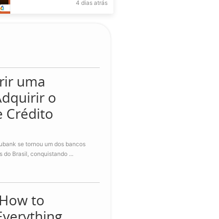
4 dias atrás
funciona
rir uma
dquirir o
 Crédito
Nubank se tornou um dos bancos
s do Brasil, conquistando ...
 How to
Everything