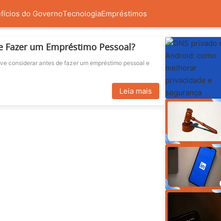
fícios do Governo
Tecnologia
Empréstimos
e Fazer um Empréstimo Pessoal?
eve considerar antes de fazer um empréstimo pessoal e
Leia mais