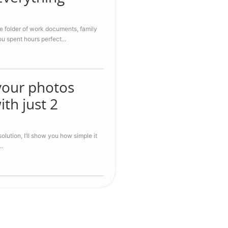
e folder of work documents, family
ou spent hours perfect...
your photos
ith just 2
solution, I’ll show you how simple it
..