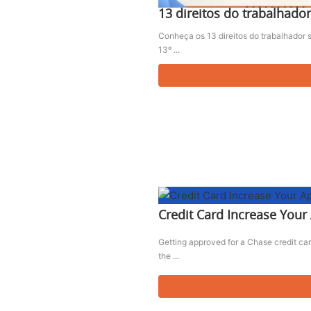
13 direitos do trabalhador
Conheça os 13 direitos do trabalhador s
13º ...
Credit Card Increase You
Getting approved for a Chase credit car
the ...