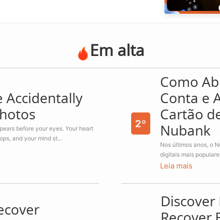
Em alta
Como Ab
 Accidentally
Conta e A
Photos
Cartão de
2º
pears before your eyes. Your heart
Nubank
ps, and your mind st...
Nos últimos anos, o 
digitais mais populare
Leia mais
Discover
ecover
Recover 