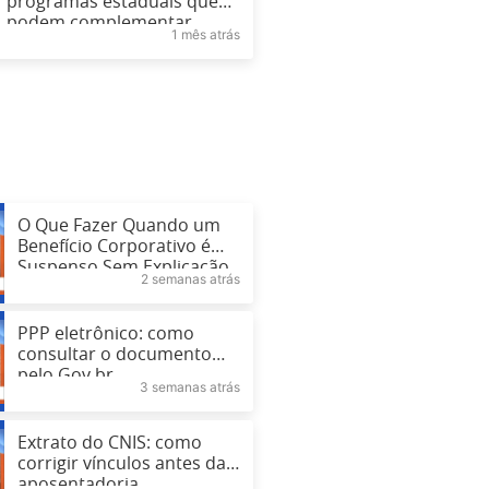
programas estaduais que
podem complementar
1 mês atrás
renda
O Que Fazer Quando um
Benefício Corporativo é
Suspenso Sem Explicação
2 semanas atrás
PPP eletrônico: como
consultar o documento
pelo Gov.br
3 semanas atrás
Extrato do CNIS: como
corrigir vínculos antes da
aposentadoria