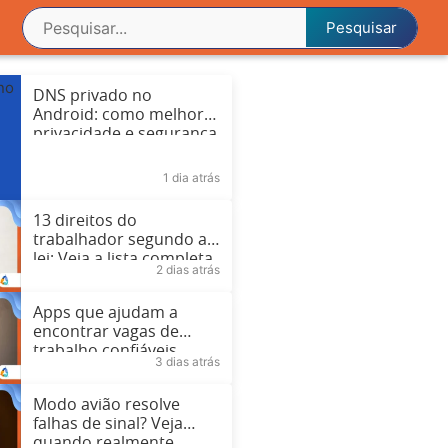
DNS privado no
Android: como melhorar
privacidade e segurança
1 dia atrás
13 direitos do
trabalhador segundo a
lei: Veja a lista completa
2 dias atrás
Apps que ajudam a
encontrar vagas de
trabalho confiáveis
3 dias atrás
Modo avião resolve
falhas de sinal? Veja
quando realmente