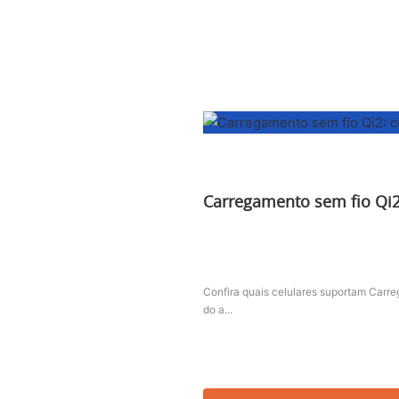
Carregamento sem fio Qi2
Confira quais celulares suportam Carr
do a...