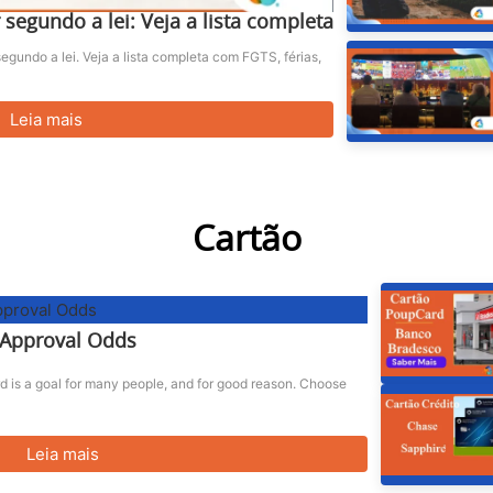
 segundo a lei: Veja a lista completa
egundo a lei. Veja a lista completa com FGTS, férias,
Leia mais
Cartão
r Approval Odds
d is a goal for many people, and for good reason. Choose
Leia mais