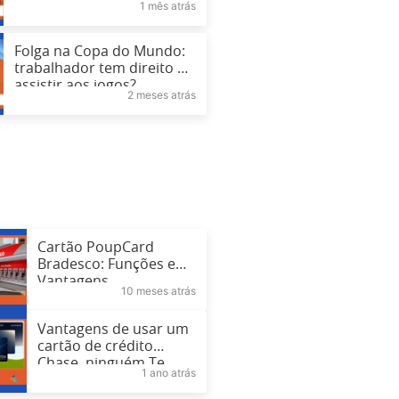
1 mês atrás
Folga na Copa do Mundo:
trabalhador tem direito de
assistir aos jogos?
2 meses atrás
Cartão PoupCard
Bradesco: Funções e
Vantagens
10 meses atrás
Vantagens de usar um
cartão de crédito
Chase, ninguém Te
1 ano atrás
Conta