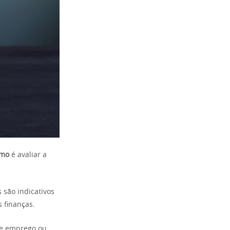
imo
é avaliar a
são indicativos
 finanças.
de emprego ou