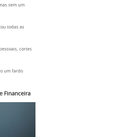
, mas sem um
tou todas as
essoais, cortes
ão um fardo
e Financeira