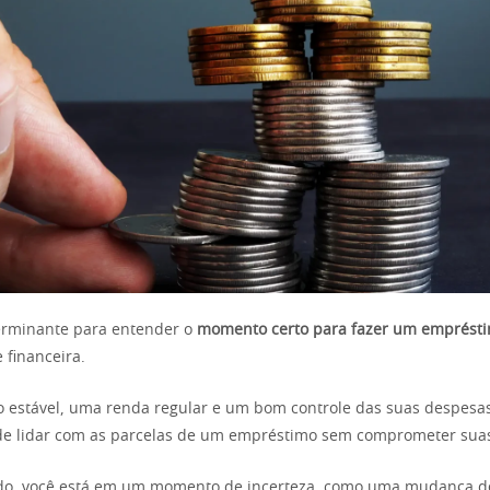
erminante para entender o
momento certo para fazer um emprést
 financeira.
estável, uma renda regular e um bom controle das suas despesas 
de lidar com as parcelas de um empréstimo sem comprometer suas
lado, você está em um momento de incerteza, como uma mudança 