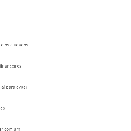
s e os cuidados
inanceiros,
al para evitar
 ao
ter com um