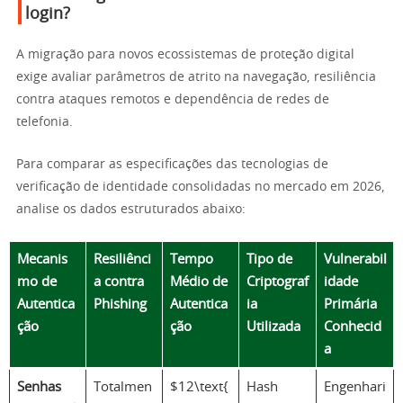
login?
A migração para novos ecossistemas de proteção digital
exige avaliar parâmetros de atrito na navegação, resiliência
contra ataques remotos e dependência de redes de
telefonia.
Para comparar as especificações das tecnologias de
verificação de identidade consolidadas no mercado em 2026,
analise os dados estruturados abaixo:
Mecanis
Resiliênci
Tempo
Tipo de
Vulnerabil
mo de
a contra
Médio de
Criptograf
idade
Autentica
Phishing
Autentica
ia
Primária
ção
ção
Utilizada
Conhecid
a
Senhas
Totalmen
$12\text{
Hash
Engenhari