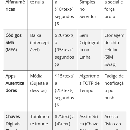
Alfanumé
te nula
a
Simples
a social e
ricas
}18\text{
no
força
segundos
Servidor
bruta
}$
Códigos
Baixa
$20\text{
Sem
Clonagem
SMS
(Intercept
a
Criptograf
de chip
(MFA)
ável)
}35\text{
ia na
celular
segundos
Linha
(SIM
}$
Swap)
Apps
Média
$15\text{
Algoritmo
Fadiga de
Autentica
(Sujeita a
a
s TOTP de
notificaçã
dores
desvios)
}25\text{
Tempo
o por
segundos
push
}$
Chaves
Totalmen
$2\text{ a
Assimétri
Acesso
Digitais
te imune
}4\text{
ca (Chave
físico ao