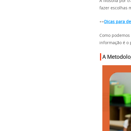
A filosofia por
fazer escolhas m
++
Dicas para de
Como podemos e
informação é o 
A Metodolo