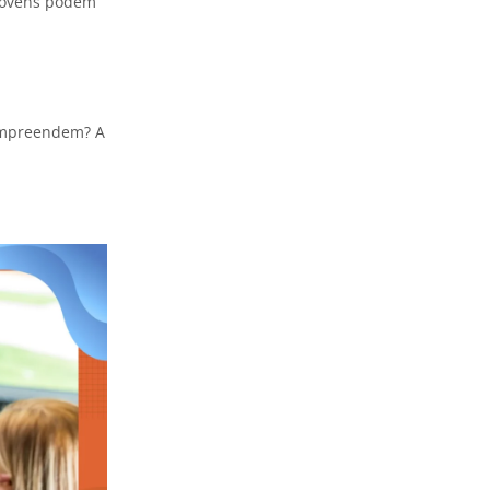
 jovens podem
ompreendem? A