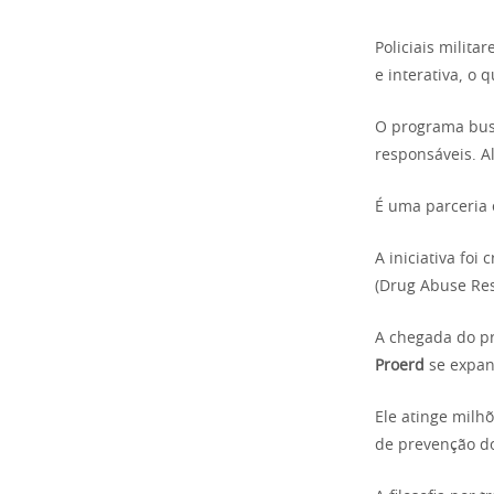
Policiais milit
e interativa, o 
O programa busc
responsáveis. A
É uma parceria e
A iniciativa fo
(Drug Abuse Res
A chegada do pr
Proerd
se expan
Ele atinge mil
de prevenção do