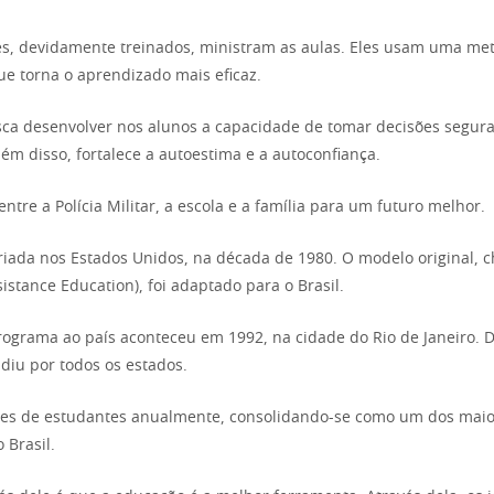
ares, devidamente treinados, ministram as aulas. Eles usam uma me
que torna o aprendizado mais eficaz.
a desenvolver nos alunos a capacidade de tomar decisões segura
lém disso, fortalece a autoestima e a autoconfiança.
ntre a Polícia Militar, a escola e a família para um futuro melhor.
i criada nos Estados Unidos, na década de 1980. O modelo original, 
istance Education), foi adaptado para o Brasil.
ograma ao país aconteceu em 1992, na cidade do Rio de Janeiro. D
diu por todos os estados.
hões de estudantes anualmente, consolidando-se como um dos mai
 Brasil.