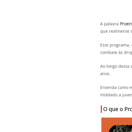
A palavra
Proer
que realmente s
Este programa,
combate às drog
Ao longo desta 
anos.
Entenda como ess
moldado a juve
O que o Pr