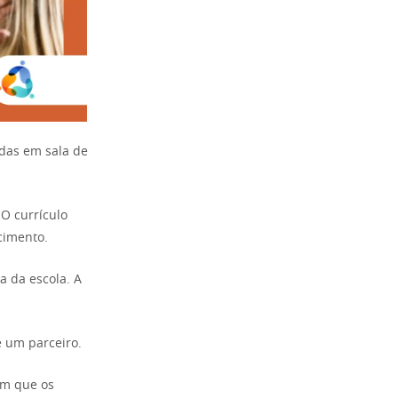
adas em sala de
O currículo
cimento.
a da escola. A
é um parceiro.
em que os