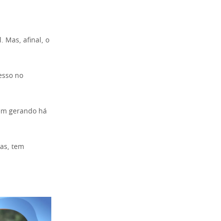
 Mas, afinal, o
esso no
vem gerando há
ias, tem