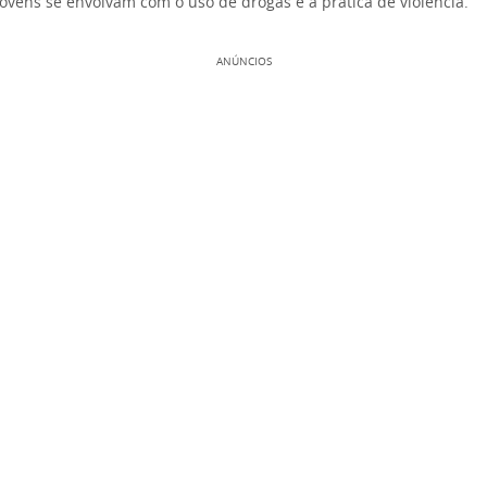
jovens se envolvam com o uso de drogas e a prática de violência.
ANÚNCIOS