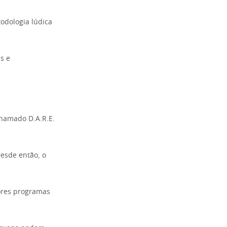
todologia lúdica
s e
chamado D.A.R.E.
esde então, o
ores programas