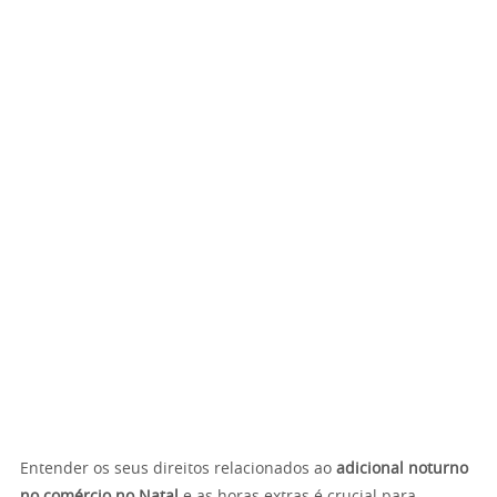
Entender os seus direitos relacionados ao
adicional noturno
no comércio no Natal
e as horas extras é crucial para