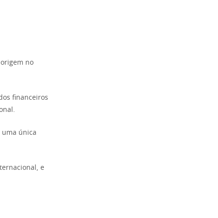
 origem no
dos financeiros
onal.
 a uma única
ternacional, e