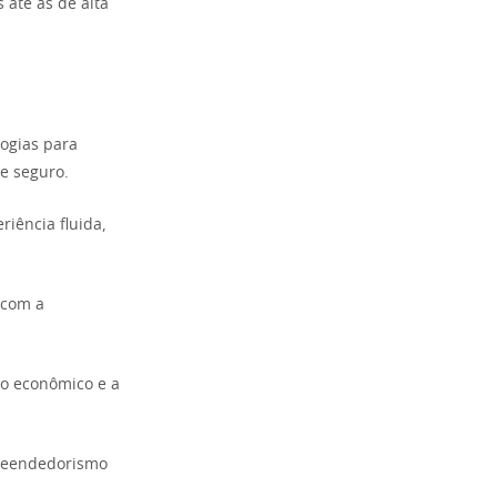
 até as de alta
logias para
 e seguro.
iência fluida,
 com a
so econômico e a
preendedorismo