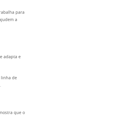
rabalha para
 ajudem a
se adapta e
 linha de
.
 mostra que o