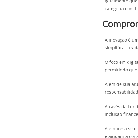
Igualmente que 
categoria com be
Compromi
A inovação é um
simplificar a vi
O foco em digit
permitindo que 
Além de sua at
responsabilidade
Através da Fund
inclusão financ
A empresa se or
e ajudam a cons