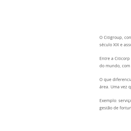
O Citigroup, co
século XIX e as
Entre a Citicor
do mundo, com u
O que diferencia
área. Uma vez q
Exemplo: serviç
gestão de fortu