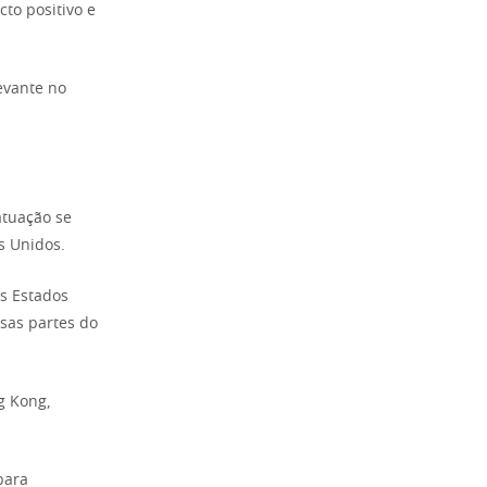
to positivo e
evante no
atuação se
s Unidos.
s Estados
sas partes do
g Kong,
para