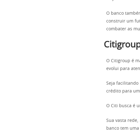
O banco também 
construir um fu
combater as mu
Citigrou
O Citigroup é m
evolui para at
Seja facilitand
crédito para um
O Citi busca é u
Sua vasta rede,
banco tem uma v