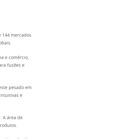
e 144 mercados.
obais.
ia e comércio,
ara fusões e
veste pesado em
ntuitivas e
. A área de
rodutos.