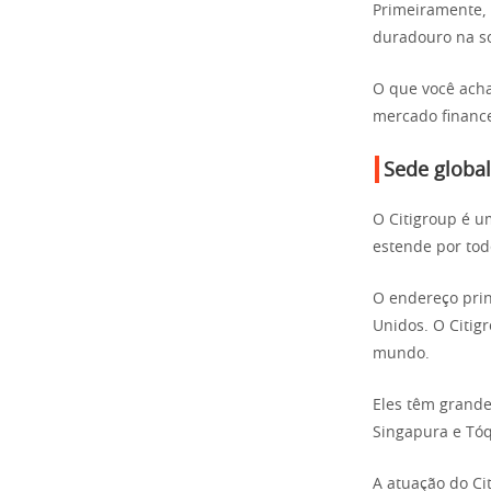
Primeiramente,
duradouro na s
O que você acha
mercado finance
Sede global
O Citigroup é u
estende por tod
O endereço prin
Unidos. O Citig
mundo.
Eles têm grande
Singapura e Tóq
A atuação do Ci