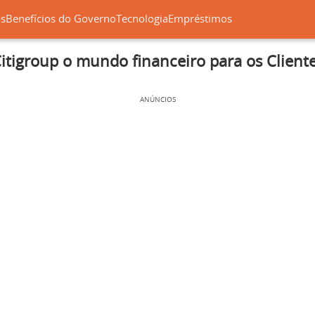
os
Benefícios do Governo
Tecnologia
Empréstimos
itigroup o mundo financeiro para os Client
ANÚNCIOS