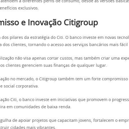
atendem a diferentes perfis de consumo, desde as versões básicas
nefícios exclusivos.
sso e Inovação Citigroup
 dos pilares da estratégia do Citi. O banco investe em novas tecno
da dos clientes, tornando o acesso aos serviços bancários mais fácil
alização não visa apenas cortar custos, mas também criar uma exper
os clientes gerenciem suas finanças de qualquer lugar.
uação no mercado, o Citigroup também tem um forte compromisso
 social corporativa.
ação Citi, o banco investe em iniciativas que promovem o progres
eira em comunidades de baixa renda.
gulha de apoiar projetos que capacitam jovens, fortalecem o em
truir cidades mais vibrantes.