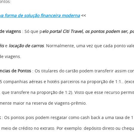
ontos:
a forma de solução financeira moderna
<<
de viagens
: Só que p
elo portal Citi Travel, os pontos
podem ser,
po
is
e
locação de carros
. Normalmente, uma vez que cada ponto vale
de viagens.
ncias de Pontos
: Os titulares do cartão podem transferir assim c
5 companhias aéreas e hotéis parceiros na proporção de 1:1.. (exc
s, que transfere na proporção de 1:2). Visto que esse recurso permi
mente maior na reserva de viagens-prêmio.
k
: Os pontos pois podem resgatar como cash back a uma taxa de 1
 meio de crédito no extrato. Por exemplo: depósito direto ou chequ