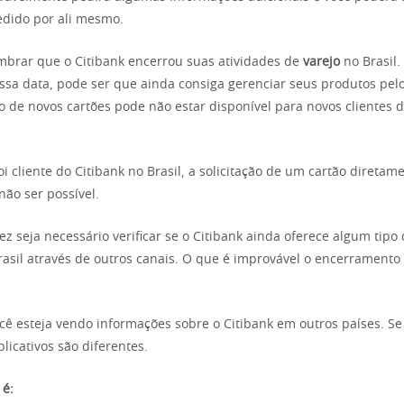
edido por ali mesmo.
mbrar que o Citibank encerrou suas atividades de
varejo
no Brasil.
essa data, pode ser que ainda consiga gerenciar seus produtos pelo 
 de novos cartões pode não estar disponível para novos clientes 
i cliente do Citibank no Brasil, a solicitação de um cartão diretam
não ser possível.
ez seja necessário verificar se o Citibank ainda oferece algum tipo
rasil através de outros canais. O que é improvável o encerramento
cê esteja vendo informações sobre o Citibank em outros países. Se 
plicativos são diferentes.
 é: