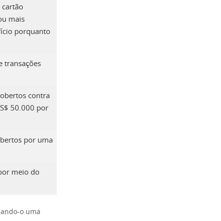
 cartão
ou mais
fício porquanto
e transações
cobertos contra
US$ 50.000 por
obertos por uma
 por meio do
.
rnando-o uma