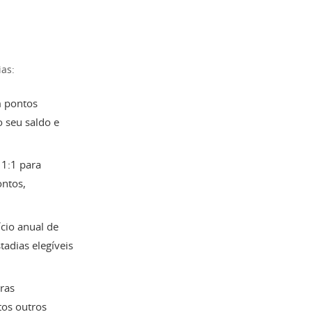
ias:
m pontos
 seu saldo e
 1:1 para
ontos,
ício anual de
adias elegíveis
ras
tos outros