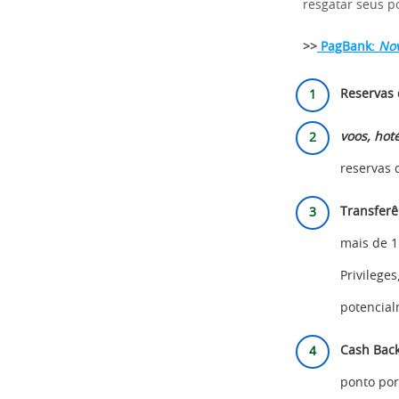
resgatar seus p
>>
PagBank:
Nov
Reservas 
voos, hoté
reservas 
Transferê
mais de 1
Privilege
potencial
Cash Bac
ponto por