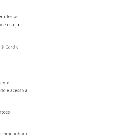
r ofertas
cê esteja
er® Card e
iente,
ado e acesso à
rtões
á acompanhar o