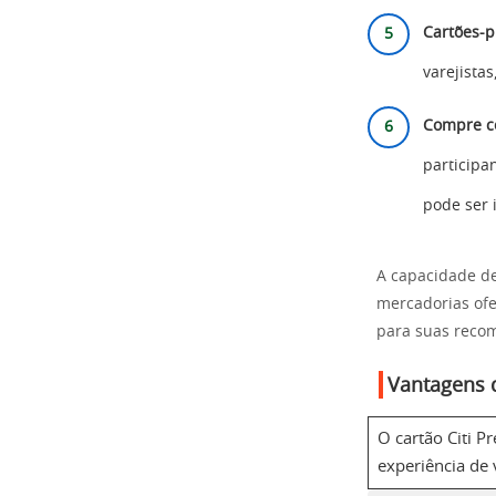
Cartões-p
varejista
Compre c
participa
pode ser 
A capacidade de
mercadorias ofer
para suas reco
Vantagens 
O cartão Citi P
experiência de