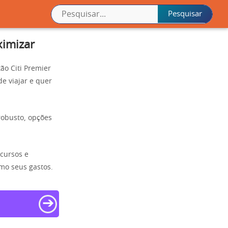
ximizar
ão Citi Premier
e viajar e quer
obusto, opções
ecursos e
imo seus gastos.
➔