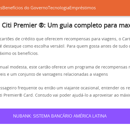
os
Benefícios do Governo
Tecnologia
Empréstimos
 Citi Premier ®: Um guia completo para ma
artões de crédito que oferecem recompensas para viagens, o Cart
é destaque como escolha versátil. Para quem gosta antes de tudo d
áximo os benefícios.
nual modesta, este cartão oferece um programa de recompensas r
íveis e um conjunto de vantagens relacionadas a viagens
ssageiro frequente ou então um viajante ocasional, entender os r
iti Premier® Card. Contudo vai poder ajudá-lo a aproveitar ao máx
NUBANK: SISTEMA BANCÁRIO AMÉRICA LATINA