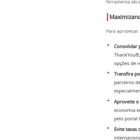
ferramenta abra
Maximizand
Para aproveitar
Consolidar 
ThankYou®,
opções de r
Transfira p
parceiros d
especialmen
Aproveite o
economia em
pelo portal C
Evite taxas 
internaciona