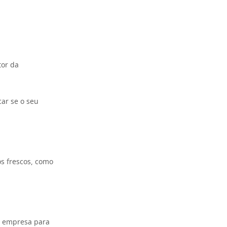
tor da
car se o seu
s frescos, como
 a empresa para