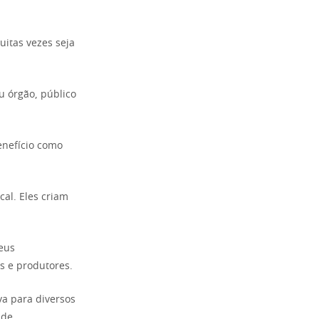
uitas vezes seja
u órgão, público
enefício como
cal. Eles criam
eus
s e produtores.
va para diversos
ade.