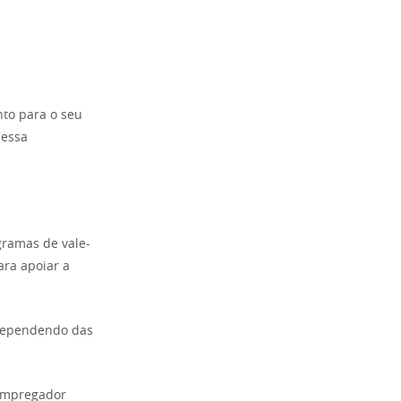
nto para o seu
 essa
gramas de vale-
ara apoiar a
 dependendo das
 empregador