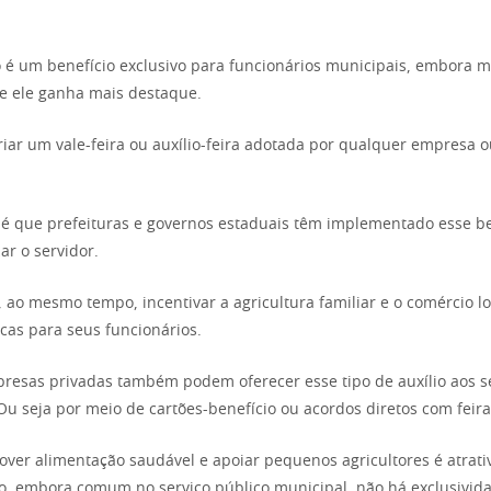
o é um benefício exclusivo para funcionários municipais, embora m
e ele ganha mais destaque.
criar um vale-feira ou auxílio-feira adotada por qualquer empresa o
é que prefeituras e governos estaduais têm implementado esse b
ar o servidor.
 ao mesmo tempo, incentivar a agricultura familiar e o comércio lo
icas para seus funcionários.
resas privadas também podem oferecer esse tipo de auxílio aos s
Ou seja por meio de cartões-benefício ou acordos diretos com feira
over alimentação saudável e apoiar pequenos agricultores é atrati
to, embora comum no serviço público municipal, não há exclusivid