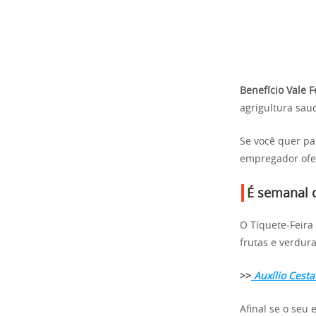
Benefício Vale F
agrigultura saud
Se você quer par
empregador ofer
É semanal 
O Tíquete-Feira
frutas e verdura
>>
Auxílio Cesta
Afinal se o seu