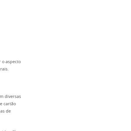
r o aspecto
rais.
em diversas
e cartão
 as de