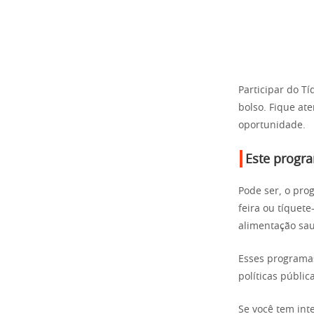
Participar do T
bolso. Fique at
oportunidade.
Este progra
Pode ser, o pro
feira ou tíquete
alimentação sau
Esses programas
políticas públic
Se você tem int