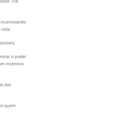
vidor. Ele
, incentivando
 vida.
ssíveis.
cionar o poder
um incentivo
ão dos
nto quem