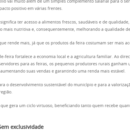
xílio vai muito além de um simples complemento salarial para o ser
cto positivo em várias frentes.
 significa ter acesso a alimentos frescos, saudáveis e de qualidade
 mais nutritiva e, consequentemente, melhorando a qualidade de
que rende mais, já que os produtos da feira costumam ser mais ace
le-feira fortalece a economia local e a agricultura familiar. Ao dire
ervidores para as feiras, os pequenos produtores rurais ganham 
o aumentando suas vendas e garantindo uma renda mais estável.
para o desenvolvimento sustentável do município e para a valorizaç
região.
a que gera um ciclo virtuoso, beneficiando tanto quem recebe qua
 Sem exclusividade