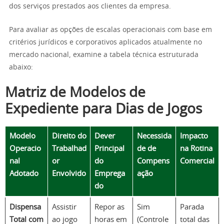
dos serviços prestados aos clientes da empresa.
Para avaliar as opções de escalas operacionais com base em
critérios jurídicos e corporativos aplicados atualmente no
mercado nacional, examine a tabela técnica estruturada
abaixo:
Matriz de Modelos de
Expediente para Dias de Jogos
Modelo
Direito do
Dever
Necessida
Impacto
Operacio
Trabalhad
Principal
de de
na Rotina
nal
or
do
Compens
Comercial
Adotado
Envolvido
Emprega
ação
do
Dispensa
Assistir
Repor as
Sim
Parada
Total com
ao jogo
horas em
(Controle
total das