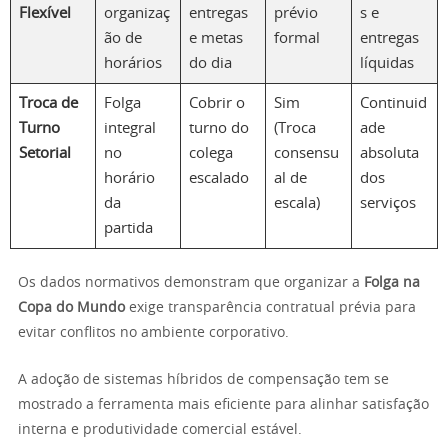
Flexível
organizaç
entregas
prévio
s e
ão de
e metas
formal
entregas
horários
do dia
líquidas
Troca de
Folga
Cobrir o
Sim
Continuid
Turno
integral
turno do
(Troca
ade
Setorial
no
colega
consensu
absoluta
horário
escalado
al de
dos
da
escala)
serviços
partida
Os dados normativos demonstram que organizar a
Folga na
Copa do Mundo
exige transparência contratual prévia para
evitar conflitos no ambiente corporativo.
A adoção de sistemas híbridos de compensação tem se
mostrado a ferramenta mais eficiente para alinhar satisfação
interna e produtividade comercial estável.